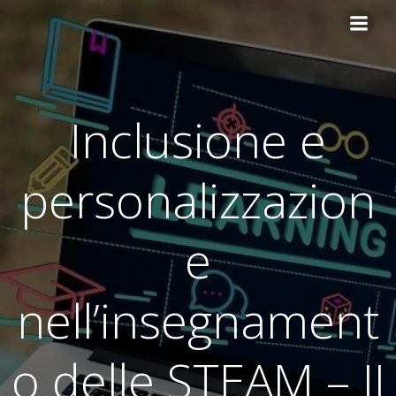
Vai
al
contenuto
Inclusione e
personalizzazion
e
nell’insegnament
o delle STEAM – II